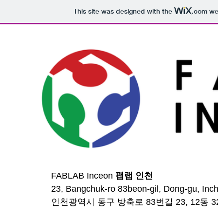
This site was designed with the
.com
web
FABLAB Inceon
팹랩 인천
23, Bangchuk-ro 83beon-gil, Dong-gu, Inc
​인천광역시 동구 방축로 83번길 23, 12동 3